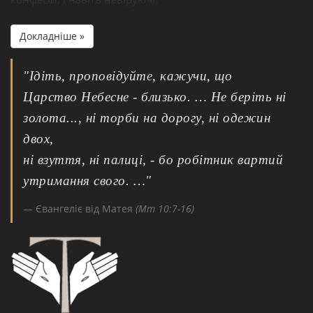
Докладніше »
"Ідіть, проповідуйте, кажучи, що
Царство Небесне - близько. … Не беріть ні
золота..., ні торби на дорогу, ні одежин
двох,
ні взуття, ні палиці, - бо робітник вартий
утримання свого. …"
Євангеліє від Матея
(Мт 10:7-16)