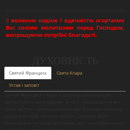
З великою надією і вдячністю огортаємо
Вас своїми молитвами перед Господом,
випрошуючи потрібні благодаті.
ДУХОВНІСТЬ
Святий Франциск
Свята Клара
Устав і заповіт
Святий Франциск з Ассізі є одним з найвідоміших
святих Католицької Церкви. В часи середньовіччя він
своїм життям і започаткованим ним францисканським
рухом відновив обличчя Церкви. Сьогодні його
вшановують не тільки католики, але і християни інших
конфесій, і навіть невіруючі.