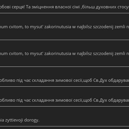
бові серця! Та зміцнення власної сімї ,більш духовних стосу
um cvitom, to mysut' zakorinutusia w najbilsz szczodenij zemli n
um cvitom, to mysut' zakorinutusia w najbilsz szczodenij zemli n
обливо під час складання зимової сесії,щоб Св.Дух обдарува
обливо під час складання зимової сесії,щоб Св.Дух обдарува
ia zyttievoji dorogy.