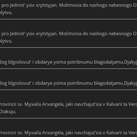
y pro Jednist' ysix xrytstyjan. Molimosia do nashogo nebesnogo O
lytvu.
y pro Jednist' ysix xrytstyjan. Molimosia do nashogo nebesnogo O
lytvu.
Bog blgoslovut' i obdarye ysima potribnumu blagodatjamu.Djaky
Bog blgoslovut' i obdarye ysima potribnumu blagodatjamu.Djaky
rovincii sv. Myxaila Arxangela, jaki navchajut'sia v Kalvarii ta V
Diakuju.
rovincii sv. Myxaila Arxangela, jaki navchajut'sia v Kalvarii ta V