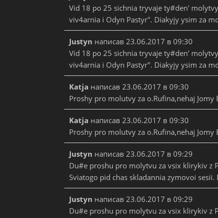
Vid 18 po 25 sichnia tryvaje ty#den' molytv
viv4arnia i Odyn Pastyr". Diakyjy ysim za mo
Justyn
написав
23.06.2017
в
09:30
Vid 18 po 25 sichnia tryvaje ty#den' molytv
viv4arnia i Odyn Pastyr". Diakyjy ysim za mo
Katja
написав
23.06.2017
в
09:30
Proshy pro molutvy za o.Rufina,nehaj Jomy 
Katja
написав
23.06.2017
в
09:30
Proshy pro molutvy za o.Rufina,nehaj Jomy 
Justyn
написав
23.06.2017
в
09:29
Du#e proshu pro molytvu za vsix klirykiv z P
Sviatogo pid chas skladannia zymovoi sesii. 
Justyn
написав
23.06.2017
в
09:29
Du#e proshu pro molytvu za vsix klirykiv z P