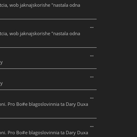
tcia, wob jaknajskorishe "nastala odna
Увімкніть це мета
...
tcia, wob jaknajskorishe "nastala odna
Увімкніть це мета
...
jy
Увімкніть це мета
...
jy
Увімкніть це мета
...
eroni. Pro Bo#e blagoslovinnia ta Dary Duxa
Увімкніть це мета
...
eroni. Pro Bo#e blagoslovinnia ta Dary Duxa