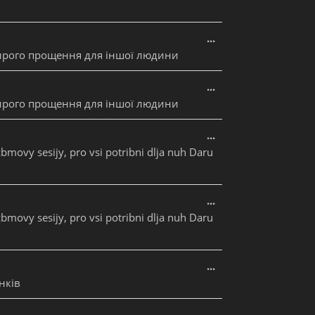
Увімкніть це мета
...
ирого прощення для іншої людини
Увімкніть це мета
...
ирого прощення для іншої людини
Увімкніть це мета
...
zbmovy sesijy, pro vsi potribni dlja nuh Daru
Увімкніть це мета
...
zbmovy sesijy, pro vsi potribni dlja nuh Daru
Увімкніть це мета
...
нків
Увімкніть це мета
...