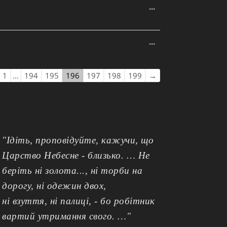
Увімкніть це мета
...
Увімкніть це мета
...
ігація по списку гостьової книги
1
...
194
195
196
197
198
199
→
"Ідіть, проповідуйте, кажучи, що
Царство Небесне - близько. … Не
беріть ні золота..., ні торби на
дорогу, ні одежин двох,
ні взуття, ні палиці, - бо робітник
вартий утримання свого. …"