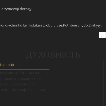
ia zyttievoji dorogy.
oi divchunku Emilii.Likari zrobulu vse.Potribne chydo.Diakyjy.
Нав
←
ДУХОВНІСТЬ
і заповіт
ших святих Католицької
ям і започаткованим ним
кви. Сьогодні його
ни інших конфесій, і навіть