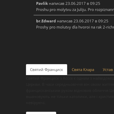
Pavlik
написав
23.06.2017
в
09:25
Proshu pro molytvu za Juliju. Pro rozpiznann
br.Edward
написав
23.06.2017
в
09:25
Proshy pro molutvy dla hvoroi na rak 2-richn
Святий Франциск
Свята Клара
Устав 
Святий Франциск з Ассізі є одним з найвідомі
Церкви. В часи середньовіччя він своїм житт
францисканським рухом відновив обличчя Цер
вшановують не тільки католики, але і христия
невіруючі.