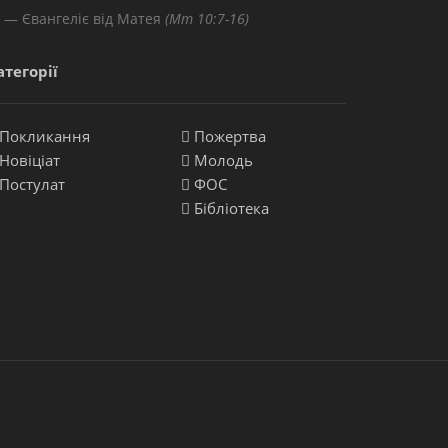
Євангеліє від Матея
(Мт 10:7-16)
атегорії
Покликання
Пожертва
Новіціат
Молодь
Постулат
ФОС
Бібліотека