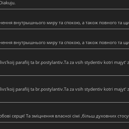
Diakuju.
нення внутрышнього миру та спокою, а також повного та щ
нення внутрышнього миру та спокою, а також повного та щ
koij parafiij ta br.postylantiv.Ta za vsih stydentiv kotri majyt' 
koij parafiij ta br.postylantiv.Ta za vsih stydentiv kotri majyt' 
бові серця! Та зміцнення власної сімї ,більш духовних стосу