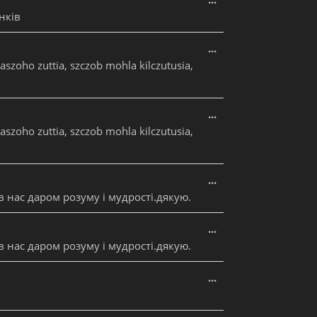
нків
Увімкніть це мета
...
aszoho zuttia, szczob mohla kilczutusia,
Увімкніть це мета
...
aszoho zuttia, szczob mohla kilczutusia,
Увімкніть це мета
...
в нас даром розуму і мудрості.дякую.
Увімкніть це мета
...
в нас даром розуму і мудрості.дякую.
Увімкніть це мета
...