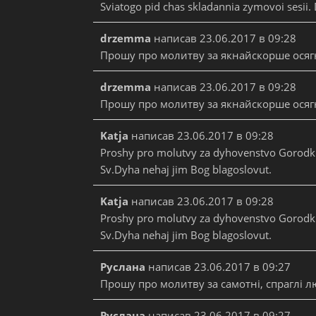
Sviatogo pid chas skladannia zymovoi sesii. 
drzemma
написав
23.06.2017
в
09:28
Прошу про молитву за якнайскорше осяг
drzemma
написав
23.06.2017
в
09:28
Прошу про молитву за якнайскорше осяг
Katja
написав
23.06.2017
в
09:28
Proshy pro molutvy za dyhovenstvo Gorodklivs'
Sv.Dyha nehaj jim Bog blagoslovut.
Katja
написав
23.06.2017
в
09:28
Proshy pro molutvy za dyhovenstvo Gorodklivs'
Sv.Dyha nehaj jim Bog blagoslovut.
Руслана
написав
23.06.2017
в
09:27
Прошу про молитву за самотні, спраглі лю
Руслана
написав
23.06.2017
в
09:27