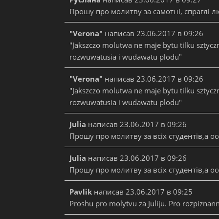
Прошу про молитву за самотні, спраглі лю
"Verona"
написав
23.06.2017
в
09:26
"Jakszczo molutwa ne maje bytu tilku sztyczn
rozwuwatusia i wudawatu plodu"
"Verona"
написав
23.06.2017
в
09:26
"Jakszczo molutwa ne maje bytu tilku sztyczn
rozwuwatusia i wudawatu plodu"
Julia
написав
23.06.2017
в
09:26
Прошу про молитву за всіх студентів,а ос
Julia
написав
23.06.2017
в
09:26
Прошу про молитву за всіх студентів,а ос
Pavlik
написав
23.06.2017
в
09:25
Proshu pro molytvu za Juliju. Pro rozpiznann