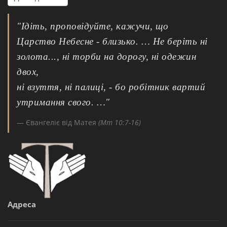
"Ідіть, проповідуйте, кажучи, що
Царство Небесне - близько. … Не беріть ні
золота..., ні торби на дорогу, ні одежин
двох,
ні взуття, ні палиці, - бо робітник вартий
утримання свого. …"
Євангеліє від Матея
(Мт 10:7-16)
Адреса