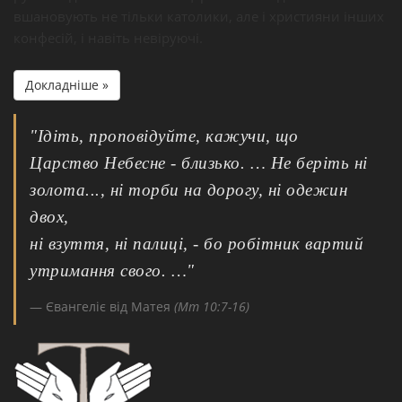
вшановують не тільки католики, але і християни інших
конфесій, і навіть невіруючі.
Докладніше »
"Ідіть, проповідуйте, кажучи, що
Царство Небесне - близько. … Не беріть ні
золота..., ні торби на дорогу, ні одежин
двох,
ні взуття, ні палиці, - бо робітник вартий
утримання свого. …"
Євангеліє від Матея
(Мт 10:7-16)