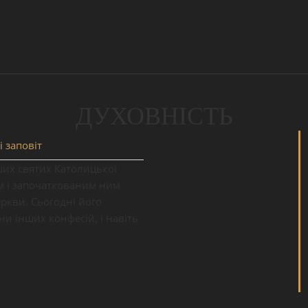
ДУХОВНІСТЬ
і заповіт
ших святих Католицької
ям і започаткованим ним
кви. Сьогодні його
ни інших конфесій, і навіть