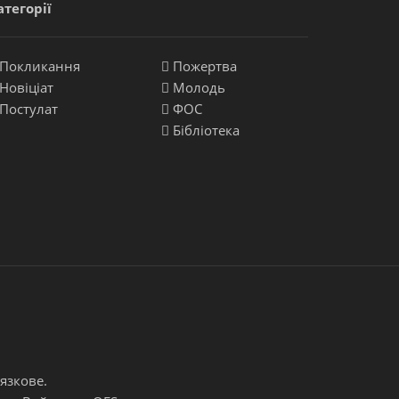
атегорії
Покликання
Пожертва
Новіціат
Молодь
Постулат
ФОС
Бібліотека
язкове.