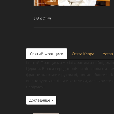
від
admin
Святий Франциск
Свята Клара
Устав 
Святий Франциск з Ассізі є одним з найвідомі
Церкви. В часи середньовіччя він своїм житт
францисканським рухом відновив обличчя Цер
вшановують не тільки католики, але і христия
невіруючі.
Докладніше »