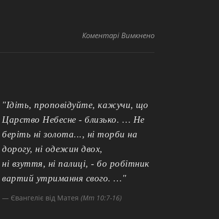
до 019
Коментарі Вимкнено
"Ідіть, проповідуйте, кажучи, що
Царство Небесне - близько. … Не
беріть ні золота..., ні торби на
дорогу, ні одежин двох,
ні взуття, ні палиці, - бо робітник
вартий утримання свого. …"
Євангеліє від Матея
(Мт 10:7-16)