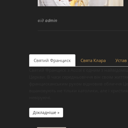
від
admin
Святий Франциск
Свята Клара
Устав 
Святий Франциск з Ассізі є одним з найвідомі
Церкви. В часи середньовіччя він своїм житт
францисканським рухом відновив обличчя Цер
вшановують не тільки католики, але і христия
невіруючі.
Докладніше »