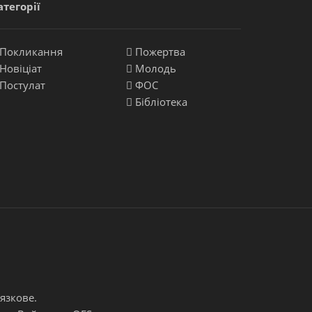
атегорії
Покликання
Пожертва
Новіціат
Молодь
Постулат
ФОС
Бібліотека
язкове.