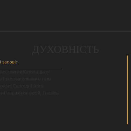
ДУХОВНІСТЬ
і заповіт
ших святих Католицької
ям і започаткованим ним
кви. Сьогодні його
ни інших конфесій, і навіть