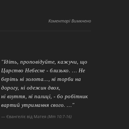
до 021
Коментарі Вимкнено
"Ідіть, проповідуйте, кажучи, що
Царство Небесне - близько. … Не
беріть ні золота..., ні торби на
дорогу, ні одежин двох,
ні взуття, ні палиці, - бо робітник
вартий утримання свого. …"
Євангеліє від Матея
(Мт 10:7-16)