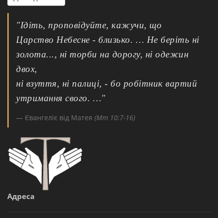
"Ідіть, проповідуйте, кажучи, що
Царство Небесне - близько. … Не беріть ні
золота..., ні торби на дорогу, ні одежин
двох,
ні взуття, ні палиці, - бо робітник вартий
утримання свого. …"
Євангеліє від Матея
(Мт 10:7-16)
Адреса