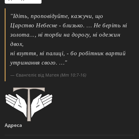
"Ідіть, проповідуйте, кажучи, що
Царство Небесне - близько. … Не беріть ні
золота..., ні торби на дорогу, ні одежин
двох,
ні взуття, ні палиці, - бо робітник вартий
утримання свого. …"
Євангеліє від Матея
(Мт 10:7-16)
Адреса