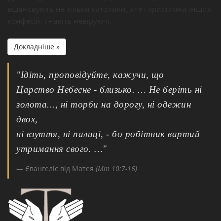
вшановують не тільки католики, але і християни інших
конфесій, і навіть невіруючі.
Докладніше »
"Ідіть, проповідуйте, кажучи, що
Царство Небесне - близько. … Не беріть ні
золота..., ні торби на дорогу, ні одежин
двох,
ні взуття, ні палиці, - бо робітник вартий
утримання свого. …"
Євангеліє від Матея
(Мт 10:7-16)