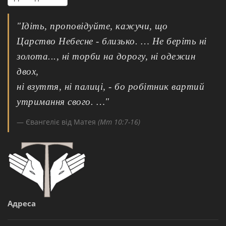
"Ідіть, проповідуйте, кажучи, що
Царство Небесне - близько. … Не беріть ні
золота..., ні торби на дорогу, ні одежин
двох,
ні взуття, ні палиці, - бо робітник вартий
утримання свого. …"
Євангеліє від Матея
(Мт 10:7-16)
Адреса