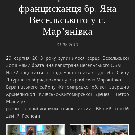
францисканця бр. Яна
Весельського у с.
Мар’янівка
31.08.2013
29 серпня 2013 року зупинилося серце Весельської
Зофії мами брата Яна Капістрана Весельського ОБМ.
На 72 році життя Господь Бог покликав її до себе. Святу
Літургію та обряд похорону в храмі села Мар’янівка
Баранівського району Житомирської області звершив
Архиєпископ Київсько-Житомирської Дієцезії Петро
Мальчук
разом із прибувшими священиками. Вічний спокій
дай їй, Господи!