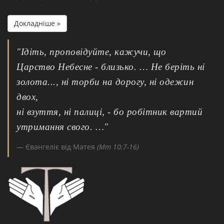
Докладніше »
"Ідіть, проповідуйте, кажучи, що
Царство Небесне - близько. … Не беріть ні
золота..., ні торби на дорогу, ні одежин
двох,
ні взуття, ні палиці, - бо робітник вартий
утримання свого. …"
Євангеліє від Матея
(Мт 10:7-16)