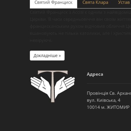
Святий Франциск
Свята Клара
Устав 
Святий Франциск з Ассізі є одним з найвідомі
Церкви. В часи середньовіччя він своїм житт
францисканським рухом відновив обличчя Цер
вшановують не тільки католики, але і христия
невіруючі.
Докладніше »
Адреса
Провінція Св. Архан
вул. Київська, 4
10014 м. ЖИТОМИР