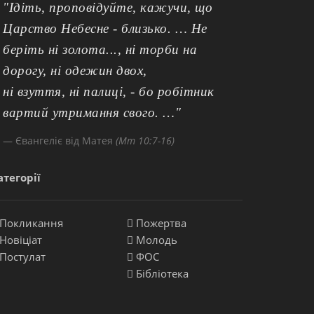
"Ідіть, проповідуйте, кажучи, що
Царство Небесне - близько. … Не
беріть ні золота..., ні торби на
дорогу, ні одежин двох,
ні взуття, ні палиці, - бо робітник
вартий утримання свого. …"
Євангеліє від Матея
(Мт 10:7-16)
атегорії
Покликання
Пожертва
Новіціат
Молодь
Постулат
ФОС
Бібліотека