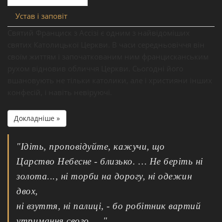
Устав і заповіт
Святий Франциск з Ассізі є одним з найвідоміших
святих Католицької Церкви. В часи середньовіччя він
своїм життям і започаткованим ним францисканським
рухом відновив обличчя Церкви. Сьогодні його
вшановують не тільки католики, але і християни інших
конфесій, і навіть невіруючі.
Докладніше »
"Ідіть, проповідуйте, кажучи, що
Царство Небесне - близько. … Не беріть ні
золота..., ні торби на дорогу, ні одежин
двох,
ні взуття, ні палиці, - бо робітник вартий
утримання свого. …"