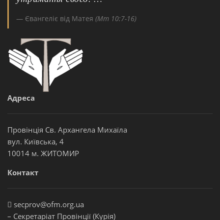
Євангеліє від Матея
(Мт 10:7-16)
Адреса
Провінція Св. Архангела Михаїла
вул. Київська, 4
10014 м. ЖИТОМИР
Контакт
secprov@ofm.org.ua
– Секретаріат Провінції (Курія)