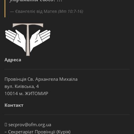
Євангеліє від Матея
(Мт 10:7-16)
Адреса
Провінція Св. Архангела Михаїла
вул. Київська, 4
10014 м. ЖИТОМИР
Контакт
secprov@ofm.org.ua
– Секретаріат Провінції (Курія)