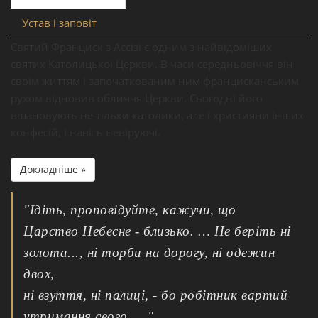
Устав і заповіт
Святий Франциск з Ассізі є одним з найвідоміших
святих Католицької Церкви. В часи середньовіччя він
своїм життям і започаткованим ним францисканським
рухом відновив обличчя Церкви. Сьогодні його
вшановують не тільки католики, але і християни інших
конфесій, і навіть невіруючі.
Докладніше »
"Ідіть, проповідуйте, кажучи, що
Царство Небесне - близько. … Не беріть ні
золота..., ні торби на дорогу, ні одежин
двох,
ні взуття, ні палиці, - бо робітник вартий
утримання свого. …"