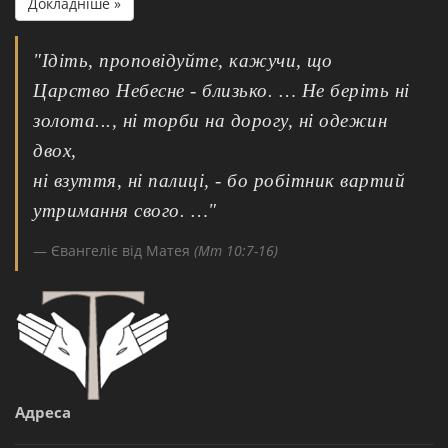
Докладніше »
"Ідіть, проповідуйте, кажучи, що
Царство Небесне - близько. … Не беріть ні
золота..., ні торби на дорогу, ні одежин
двох,
ні взуття, ні палиці, - бо робітник вартий
утримання свого. …"
Євангеліє від Матея
(Мт 10:7-16)
Адреса