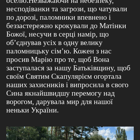
оселю.Незважаючи на небезпеку,
несподіванки та загрози, що чатували
по дорозі, паломники впевнено і
беззастережно крокували до Матінки
Божої, несучи в серці намір, що
об’єднував усіх в одну велику
паломницьку сім’ю. Кожен з нас
просив Марію про те, щоб Вона
заступалася за нашу Батьківщину, щоб
своїм Святим Скапулярієм огортала
наших захисників і випросила в свого
Сина якнайшвидшу перемогу над
ворогом, дарувала мир для нашої
неньки України.