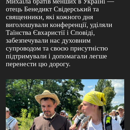
Михаїла братів менших в Україні —
отець Бенедикт Свідерський та
священники, які кожного дня
виголошували конференції, уділяли
Таїнства Євхаристії і Сповіді,
забезпечували нас духовним
супроводом та своєю присутністю
підтримували і допомагали легше
перенести цю дорогу.