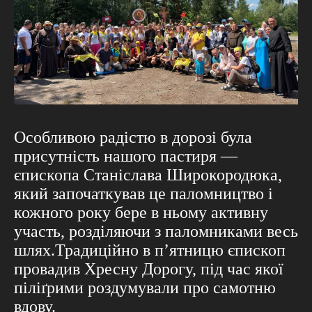
Особливою радістю в дорозі була
присутність нашого пастиря —
єпископа Станіслава Широкородюка,
який започаткував це паломництво і
кожного року бере в ньому активну
участь, розділяючи з паломниками весь
шлях.Традиційно в п’ятницю єпископ
провадив Хресну Дорогу, під час якої
піліґрими роздумували про самотню
вдову.