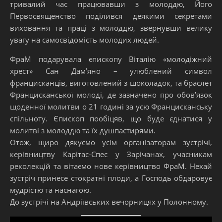
тривалий час працювавши з молоддю, Його
Первосвященство поділився деякими секретами
виховання та праці з молоддю, звернувши велику
увагу на самосвідомість молодих людей.
ФраМ подарувала єпископу Віталію «молодіжний
хрест» Сан Дам’янo – улюблений символ
францисканців, виготовлений з шоколадок, та браслет
Францисканської молоді, де зазначено про обов’язок
щоденної молитви о 21 годині за усю Францисканську
спільноту. Єпископ пообіцяв, що буде єднатися у
молитві з молоддю та їх душпастирями.
Отож, щиро дякуємо усім організаторам зустрічі,
керівництву Карітас-Спес у Зарічанах, учасникам
реколекцій та вітаємо нове керівництво ФраМ. Нехай
зустріч принесе стократні плоди, а Господь обдаровує
мудрістю та наснагою.
До зустрічі на Андріївських вечорницях у Полонному.