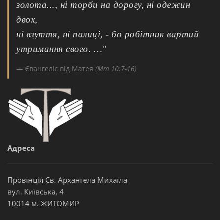
золота..., ні торби на дорогу, ні одежин
двох,
ні взуття, ні палиці, - бо робітник вартий
утримання свого. …"
Євангеліє від Матея
(Мт 10:7-16)
Адреса
Провінція Св. Архангела Михаїла
вул. Київська, 4
10014 м. ЖИТОМИР