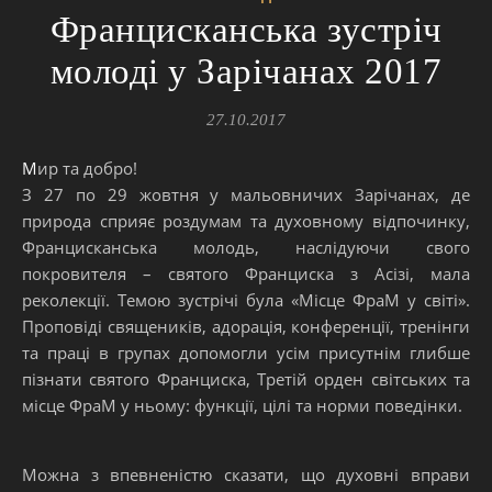
Францисканська зустріч
молоді у Зарічанах 2017
27.10.2017
Мир та добро!
З 27 по 29 жовтня у мальовничих Зарічанах, де
природа сприяє роздумам та духовному відпочинку,
Францисканська молодь, наслідуючи свого
покровителя – святого Франциска з Асізі, мала
реколекції. Темою зустрічі була «Місце ФраМ у світі».
Проповіді священиків, адорація, конференції, тренінги
та праці в групах допомогли усім присутнім глибше
пізнати святого Франциска, Третій орден світських та
місце ФраМ у ньому: функції, цілі та норми поведінки.
Можна з впевненістю сказати, що духовні вправи