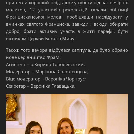
принесли хороший плід, адже у суботу під час вечірніх
молитов, 12 учасників реколекцій склали обітниці
Францисканської молоді, пообіцявши наслідувати у
вчинках святого Франциска, завжди і всюди обирати
добро, брати активну участь в житті парафії, бути
вісником Церкви Божого Миру.
Також того вечора відбулася капітула, де було обрано
нове керівництво ФраМ:
Асистент – о.Кирило Тополевський;
Модератор – Маріанна Соложенцева;
Віце-модератор – Вероніка Чорноус;
Секретар – Вероніка Главацька.