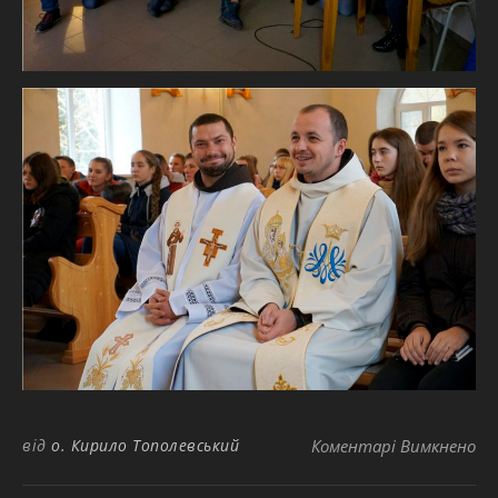
до
від
о. Кирило Тополевський
Коментарі Вимкнено