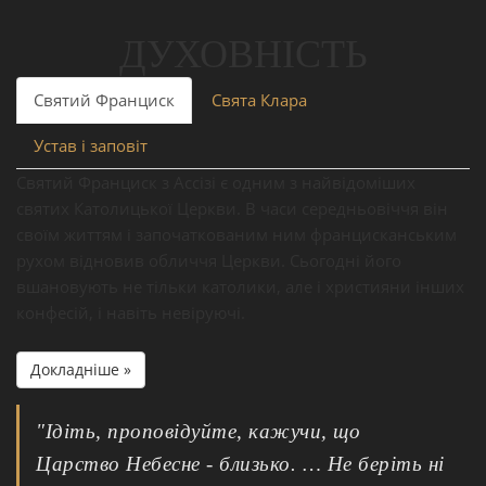
ДУХОВНІСТЬ
Святий Франциск
Свята Клара
Устав і заповіт
Святий Франциск з Ассізі є одним з найвідоміших
святих Католицької Церкви. В часи середньовіччя він
своїм життям і започаткованим ним францисканським
рухом відновив обличчя Церкви. Сьогодні його
вшановують не тільки католики, але і християни інших
конфесій, і навіть невіруючі.
Докладніше »
"Ідіть, проповідуйте, кажучи, що
Царство Небесне - близько. … Не беріть ні