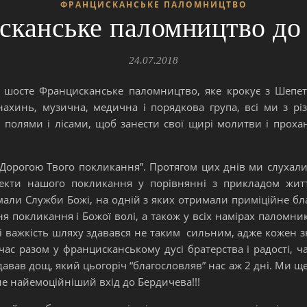
ФРАНЦИСКАНСЬКЕ ПАЛОМНИЦТВО
сканське паломництво до
24.07.2018
ть шосте Францисканське паломництво, яке крокує з Шепе
нахинь, музична, медична і порядкова група, всі ми з різ
, полями і лісами, щоб занести свої щирі молитви і прох
Дорогою Твого покликання”. Протягом цих днів ми слухали
кти нашого покликання у порівнянні з прикладом життя
али Служби Божі, на одній з яких отримали приміційне благ
покликання і Божої волі, а також у всіх намірах паломникі
ь і важкість шляху здавався не таким сильним, адже кожен з
ас разом у францисканському дусі братерства і радості, ч
одавав дощ, який цьогоріч “благословляв” нас аж 2 дні. Ми щ
е найемоційніший вхід до Бердичева!!!