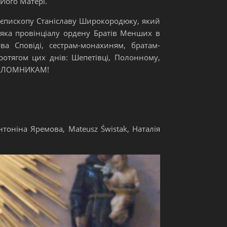
 Його Матері.
-єпископу Станіславу Широкородюку, який
яка провінціалу ордену Братів Менших в
ва Сповіді, сестрам-монахиням, братам-
отягом цих днів: Шепетівці, Полонному,
 ПАЛОМНИКАМ!
нтоніна Яремова, Mateusz Świstak, Наталія