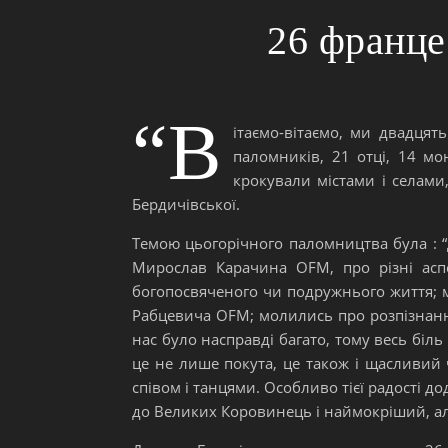
26 франце
“В
ітаємо-вітаємо, ми двадця
паломників, 21 отці, 14 мо
крокували містами і селами
Бердичівської.
Темою цьогорічного паломництва була : “
Мирослав Карачина OFM, про різні аспе
богопосвяченого чи подружнього життя; м
Рабцевича OFM; молились про розпізнання 
нас було насправді багато, тому весь біл
це не лише покута, це також і щасливий ч
співом і танцями. Особливо тієї радості д
до Великих Коровинець і наймокріший, ал