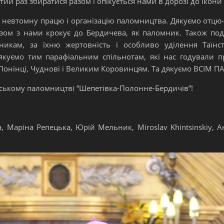
тий раз збиратися разом і опікується нами в дорозі до ікони
 невтомну працю і організацію паломництва. Дякуємо отцю
зом з нами крокує до Бердичева, як паломник. Також под
еникам, за їхню жертовність і особливо уділення Таїнст
куємо тим парафіальним спільнотам, які нас годували пр
, Понінці, Чуднові і Великим Коровинцям. Та дякуємо ВСІМ
нському паломництві “Шепетівка-Полонне-Бердичів”!
, Маріна Репецька, Юрій Мельник, Miroslav Khintsinskiy, А