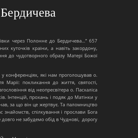
 Бердичева
тівки через Полонне до Бердичева…” 657
них куточків країни, а навіть закордону,
ання до чудотворного образу Матері Божої
 у конференціях, які нам проголошував о.
 Марії: покликання до життя, святості,
ословіння від неопресвітера о. Пасхаліса
в. Інтенцій, прохань і подяк до Матінки у
нав, за що він це жертвує. Та паломництво
ас знайомств, спілкування і прослави Бога
е довго не забудемо обід в Чуднові, дорогу