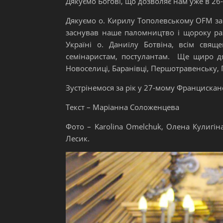
Дякуємо Богові, що дозволяє нам уже в 26-
Дякуємо о. Кирилу Тополевському OFM за
заснував наше паломництво і щороку ра
Україні о. Даниїлу Ботвіна, всім свящ
семінаристам, постулантам. Ще щиро дя
Новоселиці, Баранівці, Першотравенську
Зустрінемося за рік у 27-мому Франциска
Текст – Маріанна Соложенцева
Фото – Karolina Omelchuk, Олена Кулигіна
Лесик.