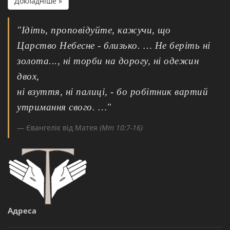
Докладніше »
"Ідіть, проповідуйте, кажучи, що
Царство Небесне - близько. … Не беріть ні
золота..., ні торби на дорогу, ні одежин
двох,
ні взуття, ні палиці, - бо робітник вартий
утримання свого. …"
Євангеліє від Матея
(Мт 10:7-16)
Адреса