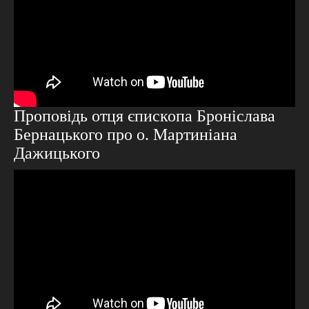
Проповідь отця єпископа Броніслава
Бернацького про о. Мартиніана
Дажицького