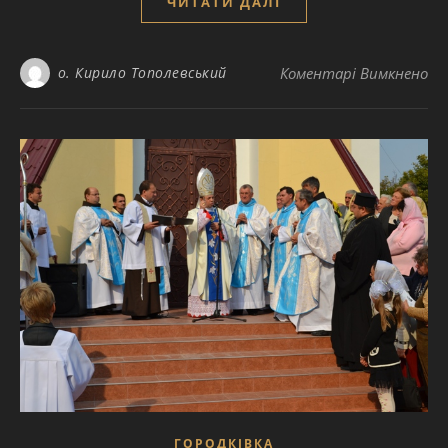
ЧИТАТИ ДАЛІ
до
о. Кирило Тополевський
Коментарі Вимкнено
ГОРОДКІВКА