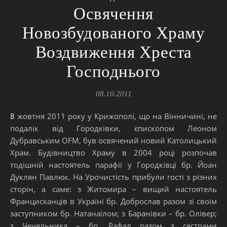
Освячення
Новозбудованого Храму
Воздвиження Хреста
Господнього
08.10.2011
8 жовтня 2011 року у Крижополі, що на Вінничині, не
подалік від Городківки, єпископом Леоном
Дубравським OFM, був освячений новий Католицький
Храм. Будівництво Храму в 2004 році розпочав
тодішній настоятель парафії у Городківці бр. Йоан
Дуклян Павлюк. На Урочистість прибули гості з різних
сторін, а саме: з Житомира – вищий настоятель
Францисканців в Україні бр. Доброслав разом зі своїм
заступником бр. Натанаїлом; з Баранівки – бр. Олівер;
з Чечельника – бр. Рафал разом з сестрами