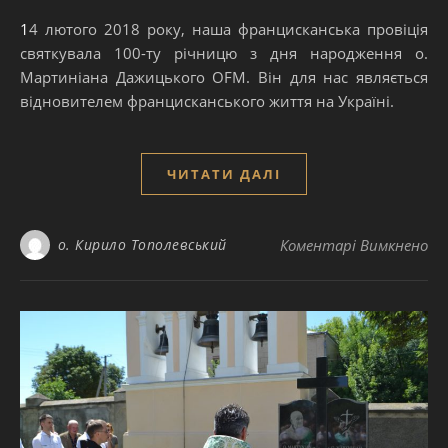
14 лютого 2018 року, наша францисканська провіція
святкувала 100-ту річницю з дня народження о.
Мартиніана Дажицького OFM. Він для нас являється
відновителем францисканського життя на Україні.
ЧИТАТИ ДАЛІ
до
о. Кирило Тополевський
Коментарі Вимкнено