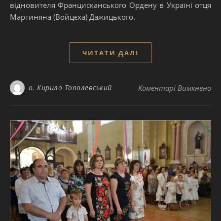
відновителя Францисканського Ордену в Україні отця
Мартиняна (Войцєха) Дажицького.
ЧИТАТИ ДАЛІ
до
о. Кирило Тополевський
Коментарі Вимкнено