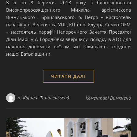
З 5 по 8 березня 2018 року з благословення
Високопреосвященного Михаїла, архієпископа
Вінницького і Брацлавського, о. Петро – настоятель
парафії у с. Зеленянка УПЦ КП та о. Едуард Семко OFM
– настоятель парафії Непорочного Зачаття Пресвятої
Діви Марії у с. Городківка звершили поїздку в АТО для
надання допомоги воїнам, які захищають кордони
нашої Батьківщини.
ЧИТАТИ ДАЛІ
до
о. Кирило Тополевський
Коментарі Вимкнено