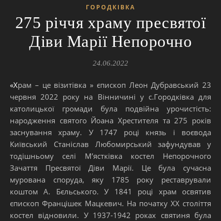
ГОРОДКІВКА
275 річчя храму пресвятої
Діви Марії Непорочно
24.06.2022
«Храм – це візитівка » єпископ Леон Дубравський 23
червня 2022 року на Вінничині у с.Городківка для
католицької громади була подвійна урочистість:
народження святого Йоана Хрестителя та 275 років
заснування храму. У 1747 році князь і воєвода
Київський Станіслав Любомирський зафундував у
тодішньому селі М’ястківка костел Непорочного
Зачаття Пресвятої Діви Марії. Це була сучасна
мурована споруда, яку 1785 року реставрували
коштом А. Бєльського. У 1841 році храм освятив
єпископ Францішек Мацкевич. На початку ХХ століття
костел відновили. У 1937-1942 роках святиня була