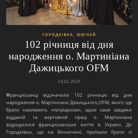
,
ГОРОДКІВКА
ЮВІЛЕЙ
102 річниця від дня
народження о. Мартиніана
Дажицького OFM
14.02.2020
Францисканці відзначили 102 річницю від дня
народження о. Мартиніана Дажицького,OFM, якого ще
брати називають «патріархом», адже саме завдяки
відданій та жертовній праці о. Мартиніана
відродилося францисканське життя в Україні. До
Городківки, що на Вінничині, приїхали брати із