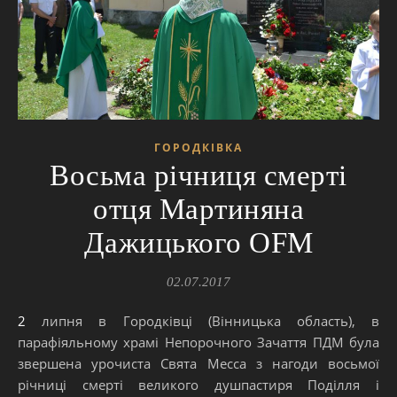
ГОРОДКІВКА
Восьма річниця смерті
отця Мартиняна
Дажицького OFM
02.07.2017
2 липня в Городківці (Вінницька область), в
парафіяльному храмі Непорочного Зачаття ПДМ була
звершена урочиста Свята Месса з нагоди восьмої
річниці смерті великого душпастиря Поділля і