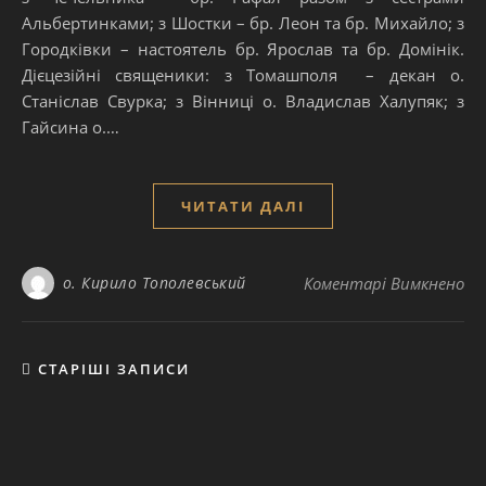
Альбертинками; з Шостки – бр. Леон та бр. Михайло; з
Городківки – настоятель бр. Ярослав та бр. Домінік.
Дієцезійні священики: з Томашполя – декан о.
Станіслав Свурка; з Вінниці о. Владислав Халупяк; з
Гайсина о.…
ЧИТАТИ ДАЛІ
до
о. Кирило Тополевський
Коментарі Вимкнено
СТАРІШІ ЗАПИСИ