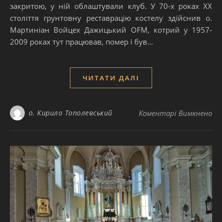
закритою, у ній облаштували клуб. У 70-х роках ХХ
століття грунтовну реставрацію костелу здійснив о.
Мартиніан Войцех Дажицький OFM, котрий у 1957-
2009 роках тут працював, помер і був…
ЧИТАТИ ДАЛІ
до
о. Кирило Тополевський
Коментарі Вимкнено