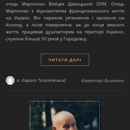
отець Мартиніан Войцех Дажицький OFM. Отець
Мартиніан є відновителем францисканського життя
на Україні. Він пережив ув’язнення і заслання на
Колиму, а після повернення, аж до кінця земного
життя, працював душпастирем на території України,
служачи більше 50 років у Городківці.
ЧИТАТИ ДАЛІ
до
о. Кирило Тополевський
Коментарі Вимкнено