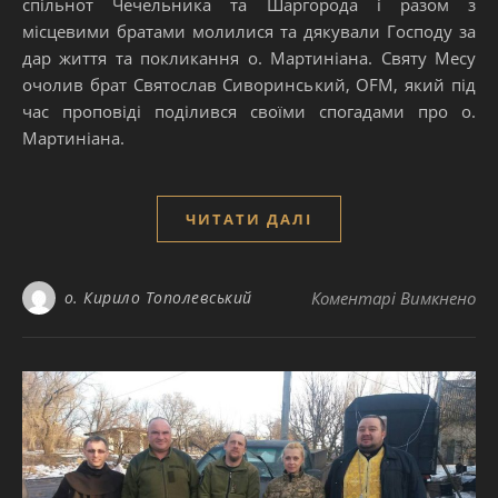
спільнот Чечельника та Шаргорода і разом з
місцевими братами молилися та дякували Господу за
дар життя та покликання о. Мартиніана. Святу Месу
очолив брат Святослав Сиворинський, OFM, який під
час проповіді поділився своїми спогадами про о.
Мартиніана.
ЧИТАТИ ДАЛІ
до
о. Кирило Тополевський
Коментарі Вимкнено