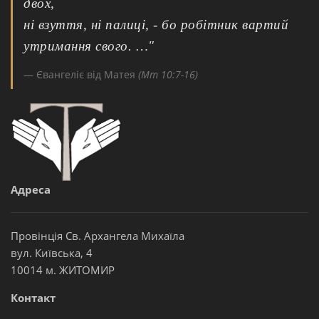
двох,
ні взуття, ні палиці, - бо робітник вартий
утримання свого. …"
Євангеліє від Матея
(Мт 10:7-16)
Адреса
Провінція Св. Архангела Михаїла
вул. Київська, 4
10014 м. ЖИТОМИР
Контакт