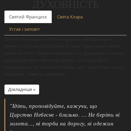
ДУХОВНІСТЬ
Святий Франциск
Свята Клара
Устав і заповіт
Святий Франциск з Ассізі є одним з найвідоміших
святих Католицької Церкви. В часи середньовіччя він
своїм життям і започаткованим ним францисканським
рухом відновив обличчя Церкви. Сьогодні його
вшановують не тільки католики, але і християни інших
конфесій, і навіть невіруючі.
Докладніше »
"Ідіть, проповідуйте, кажучи, що
Царство Небесне - близько. … Не беріть ні
золота..., ні торби на дорогу, ні одежин