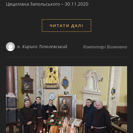
Цециліана Запольського – 30.11.2020
ЧИТАТИ ДАЛІ
до
о. Кирило Тополевський
Коментарі Вимкнено