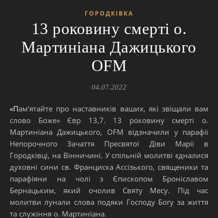
ГОРОДКІВКА
13 роковину смерті о.
Мартиніана Дажицького
OFM
04.07.2022
«Пам’ятайте про наставників ваших, які звіщали вам
слово Боже» Євр 13,7. 13 роковину смерті о.
Мартиніана Дажицького, OFM відзначили у парафії
Непорочного Зачаття Пресвятої Діви Марії в
Городківці, на Вінничині. У спільній молитві єдналися
духовні сини св. Франциска Ассізького, священики та
парафіяни на чолі з Єпископом Броніславом
Бернацьким, який очолив Святу Месу. Під час
молитви лунали слова подяки Господу Богу за життя
та служіння о. Мартиніана.