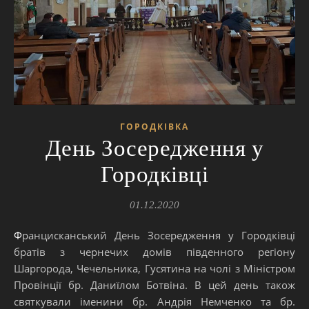
ГОРОДКІВКА
День Зосередження у
Городківці
01.12.2020
Францисканський День Зосередження у Городківці
братів з чернечих домів південного регіону
Шаргорода, Чечельника, Гусятина на чолі з Міністром
Провінції бр. Даниїлом Ботвіна. В цей день також
святкували іменини бр. Андрія Немченко та бр.