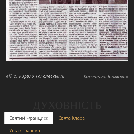
до
від
о. Кирило Тополевський
Коментарі Вимкнено
ДУХОВНІСТЬ
Святий Франциск
Свята Клара
Устав і заповіт