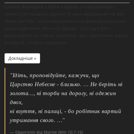
Святий Франциск з Ассізі є одним з найвідоміших
святих Католицької Церкви. В часи середньовіччя він
своїм життям і започаткованим ним францисканським
рухом відновив обличчя Церкви. Сьогодні його
вшановують не тільки католики, але і християни інших
конфесій, і навіть невіруючі.
Докладніше »
"Ідіть, проповідуйте, кажучи, що
Царство Небесне - близько. … Не беріть ні
золота..., ні торби на дорогу, ні одежин
двох,
ні взуття, ні палиці, - бо робітник вартий
утримання свого. …"
Євангеліє від Матея
(Мт 10:7-16)