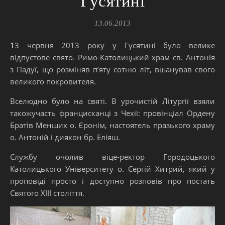
Гусятині
13.06.2013
13 червня 2013 року у Гусятині було велике
відпустове свято. Римо-Католицький храм св. Антонія
з Падуї, що розміняв п’яту сотню літ, вшанував свого
великого покровителя.
Вселюдно було на святі. В урочистій Літургії взяли
такожучасть францисканці з Чехії: провінціал Ордену
Братів Менших о. Єронім, настоятель празького храму
о. Антоній і диякон бр. Еліяш.
Службу очолив віце-ректор Городоцького
Католицького Університету о. Сергій Хитрий, який у
проповіді просто і доступно розповів про постать
Святого XIII століття.