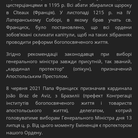
цистерціанцями в 1195 р. Всі абати збиралися щороку
в Cîteaux (Франція). У листопаді 1215 р. на IV
Латеранському Соборі, в якому брав учать св.
Франциск, було постановлено, що всі ордени
зобов’язані скликати капітули, щоб на таких зібраннях
проводити реформи богопосвяченого життя.
Згідно рекомендації законодавця при виборі
генерального міністра завжди присутній, так званий,
„кардинал протектор“ (опікун), призначений
Апостольським Престолом.
8 червня 2021 Папа Франциск призначив кардинала
João Braz de Aviz, з Бразилії (префект Конгрегації
інститутів богопосвяченого життя і товариств
апостольського життя), делегатом, котрий
головуватиме виборам Генерального Міністра дня 13
липця ц. р. Від цього моменту Еміненція є протектором
нашого Ордену.