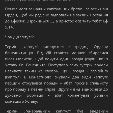
Помолімося за наших капітульних братів і за весь наш
Орден, щоб ми радісно відповіли на заклик Послання
до Ефесян: „Прокинься …, а Христос освітить тебе“ Еф
5,14.
Чому „Капітул“?
Термін „капітул“ виводиться з традиції Ордену
бенедиктинців. Від VIII століття монахи збиралися
після молитви, щоб почути один розділ (capitulum) з
Уставу Св. Бенедикта. Поступово саму зустріч почали
називати таким же словом, що і розділ – capitulum
(капітул). В монастирях існували два види капітул:
перший стосувався поради – абат просив спільноту
про пораду в певній справі. Другий вид відносився до
духовної формації – абат коментував уривки
монашого Уставу.
Термін „генеральний капітул“ був введений