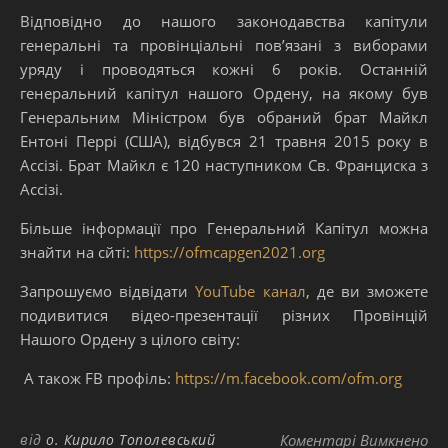
Відповідно до нашого законодавства капітули
генеральні та провінціальні пов’язані з виборами
уряду і проводяться кожні 6 років. Останній
генеральний капітул нашого Ордену, на якому був
Генеральним Міністром був обраний брат Майкл
Ентоні Перрі (США), відбувся 21 травня 2015 року в
Ассізі. Брат Майкл є 120 наступником Св. Франциска з
Ассізі.
Більше інформації про Генеральний Капітул можна
знайти на сйті:
https://ofmcapgen2021.org
Запрошуємо відвідати
YouTube канал
, де ви зможете
подивитися відео-презентації різних Провінцій
Нашого Ордену з цілого світу:
А також FB профіль:
https://m.facebook.com/ofm.org
до
від
о. Кирило Тополевський
Коментарі Вимкнено