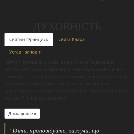
ДУХОВНІСТЬ
Святий Франциск
Свята Клара
Устав і заповіт
Святий Франциск з Ассізі є одним з найвідоміших
святих Католицької Церкви. В часи середньовіччя він
своїм життям і започаткованим ним францисканським
рухом відновив обличчя Церкви. Сьогодні його
вшановують не тільки католики, але і християни інших
конфесій, і навіть невіруючі.
Докладніше »
"Ідіть, проповідуйте, кажучи, що