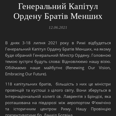
Генеральний Капітул
Ордену Братів Менших
12.06.2021
В днях 3-18 липня 2021 року в Римі відбудеться
Генеральний Капітул Ордену Братів Менших, на якому
буде обраний Генеральний Міністр Ордену. Головною
темою зустрічі будуть слова: Відновлюємо нашу візію.
Обіймаємо наше майбутнє (Renewing Our Vision,
Embracing Our Future).
118 капітульних братів, більшість з них це міністри
провінцій та кустоші з цілого світу. Вони зберуться в
Інтернаціональній колегії св. Лаврентія з Бріндізі, яка
розташована на півдорозі між аеропортом Ф’юмічіно
та історичним центром Риму. Нашу Провінцію
презентуватиме бр. Даниїл Ботвіна.