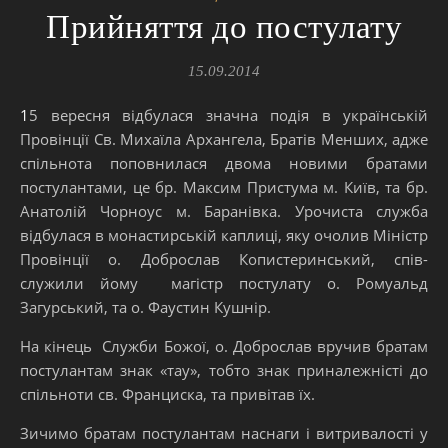
Прийняття до постулату
15.09.2014
15 вересня відбулася значна подія в українській
Провінції Св. Михаїла Архангела, Братів Менших, адже
спільнота поповнилася двома новими братами
постулантами, це бр. Максим Пристума м. Київ, та бр.
Анатолій Чорноус м. Баранівка. Урочиста служба
відбулася в монастирській каплиці, яку очолив Міністр
Провінції о. Доброслав Копистеринський, спів-
служили йому магістр постулату о. Ромуальд
Загурський, та о. Фаустин Кушнір.
На кінець Служби Божої, о. Доброслав вручив братам
постулантам знак «тау», тобто знак приналежністі до
спільноти св. Франциска, та привітав їх.
Зичимо братам постулантам наснаги і витривалості у