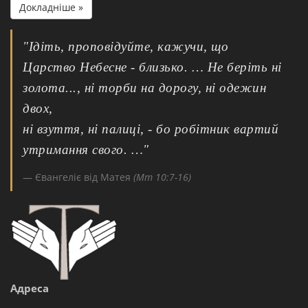
Докладніше »
"Ідіть, проповідуйте, кажучи, що
Царство Небесне - близько. … Не беріть ні
золота..., ні торби на дорогу, ні одежин
двох,
ні взуття, ні палиці, - бо робітник вартий
утримання свого. …"
Євангеліє від Матея
(Мт 10:7-16)
Адреса