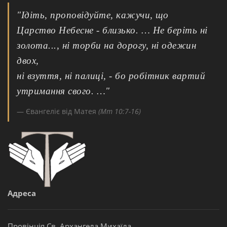
"Ідіть, проповідуйте, кажучи, що
Царство Небесне - близько. … Не беріть ні
золота..., ні торби на дорогу, ні одежин
двох,
ні взуття, ні палиці, - бо робітник вартий
утримання свого. …"
Євангеліє від Матея
(Мт 10:7-16)
Адреса
Провінція Св. Архангела Михаїла