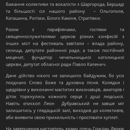
бажання колективи та вокалісти з Шаргорода, Бершаді
та більшості сіл нашого району – Ольгополя,
Каташина, Рогізки, Білого Каміня, Стратіївки.
Разом з парафіянами, гостями та
священнослужителями церков різних конфесій з
інших міст на фестиваль завітали – влада району,
селища, депутати районної ради, а також постійний
меценат, фундатор чечельницької католицької
церкви, депутат обласної ради Павло Каленич.
Дане дійство нікого не залишило байдужим, бо усіх
поєднало Слово Боже та духовна пісня. Колядки і
щедрівки у виконанні маститих виконавців, аматорів і
діток торкнулись кожного серця і душі людської.
Навіть єпископ Леон Дубравський не завше міг
залишитись у глядацькій залі, виходив до колективів,
аби виявити свою прихильність і проспівати куплет.
На завершення настоятель храму отець Граціан Дядюк