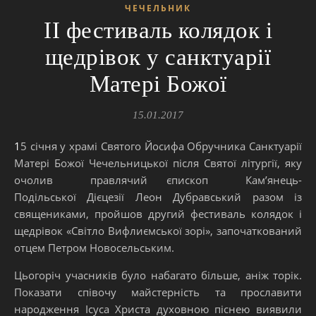
ЧЕЧЕЛЬНИК
ІІ фестиваль колядок і
щедрівок у санктуарії
Матері Божої
15.01.2017
15 січня у храмі Святого Йосифа Обручника Санктуарії
Матері Божої Чечельницької після Святої літургії, яку
очолив правлячий єпископ Кам’янець-
Подільської Дієцезії Леон Дубравський разом із
священиками, пройшов другий фестиваль колядок і
щедрівок «Світло Вифлиємської зорі», започаткований
отцем Петром Новосельським.
Цьогоріч учасників було набагато більше, аніж торік.
Показати співочу майстерність та прославити
народження Ісуса Христа духовною піснею виявили