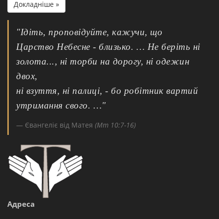
Докладніше »
"Ідіть, проповідуйте, кажучи, що
Царство Небесне - близько. … Не беріть ні
золота..., ні торби на дорогу, ні одежин
двох,
ні взуття, ні палиці, - бо робітник вартий
утримання свого. …"
Євангеліє від Матея
(Мт 10:7-16)
Адреса