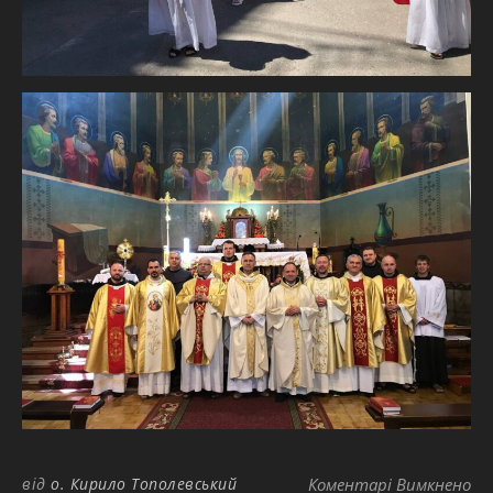
до
від
о. Кирило Тополевський
Коментарі Вимкнено