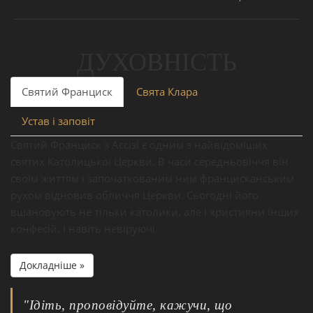
ДУХОВНІСТЬ
Святий Франциск
Свята Клара
Устав і заповіт
Святий Франциск з Ассізі є одним з найвідоміших
святих Католицької Церкви. В часи середньовіччя він
своїм життям і започаткованим ним францисканським
рухом відновив обличчя Церкви. Сьогодні його
вшановують не тільки католики, але і християни інших
конфесій, і навіть невіруючі.
Докладніше »
"Ідіть, проповідуйте, кажучи, що