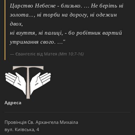
Царство Небесне - близько. … Не беріть ні
золота..., ні торби на дорогу, ні одежин
двох,
ні взуття, ні палиці, - бо робітник вартий
утримання свого. …"
Євангеліє від Матея
(Мт 10:7-16)
Адреса
Провінція Св. Архангела Михаїла
вул. Київська, 4