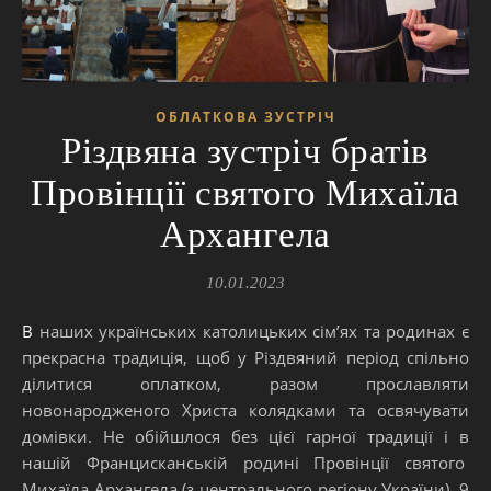
ОБЛАТКОВА ЗУСТРІЧ
Різдвяна зустріч братів
Провінції святого Михаїла
Архангела
10.01.2023
В наших українських католицьких сім’ях та родинах є
прекрасна традиція, щоб у Різдвяний період спільно
ділитися оплатком, разом прославляти
новонародженого Христа колядками та освячувати
домівки. Не обійшлося без цієї гарної традиції і в
нашій Францисканській родині Провінції святого
Михаїла Архангела (з центрального регіону України). 9