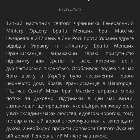
01.11.2022
121-ий наступник святого Франциска Генеральний
Міністр Ордену Братів Менших брат Массімо
Фузареллі в 247 день війни Росії проти України вдруге
відвідав Україну та спільноту Братів Менших
Францисканців, виражаючи своєю присутністю
підтримку для Братів та всіх, котрими вони
душпастирсько піклуються. Особливою подією під час
його візиту в Україну було посвячення нового
чернечого дому Братів Францисканців в Шаргороді.
Під час Святої Меси брат Массімо виразив слова
потіхи та духовної підтримки в цей час війни,
зазначивши, що прощення, яке відіграє ключову роль
у всіх складних часах людства, є довгою дорогою, тому
не варто на цій дорозі знеохочуватися та занепадати
духом, а необхідно просити допомоги Святого Духа на
цій дорозі. Генеральний Міністр мав також…