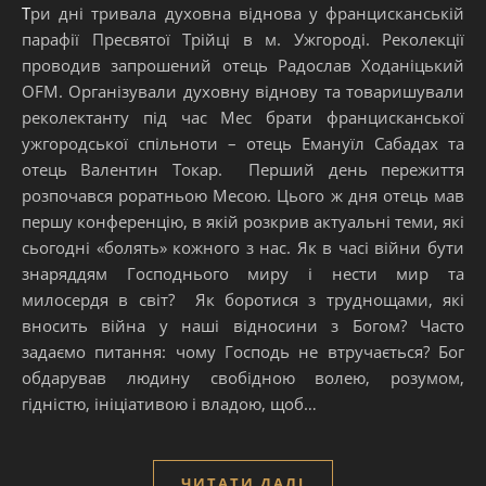
Три дні тривала духовна віднова у францисканській
парафії Пресвятої Трійці в м. Ужгороді. Реколекції
проводив запрошений отець Радослав Ходаніцький
OFM. Організували духовну віднову та товаришували
реколектанту під час Мес брати францисканської
ужгородської спільноти – отець Емануїл Сабадах та
отець Валентин Токар. Перший день пережиття
розпочався роратньою Месою. Цього ж дня отець мав
першу конференцію, в якій розкрив актуальні теми, які
сьогодні «болять» кожного з нас. Як в часі війни бути
знаряддям Господнього миру і нести мир та
милосердя в світ? Як боротися з труднощами, які
вносить війна у наші відносини з Богом? Часто
задаємо питання: чому Господь не втручається? Бог
обдарував людину свобідною волею, розумом,
гідністю, ініціативою і владою, щоб…
ЧИТАТИ ДАЛІ