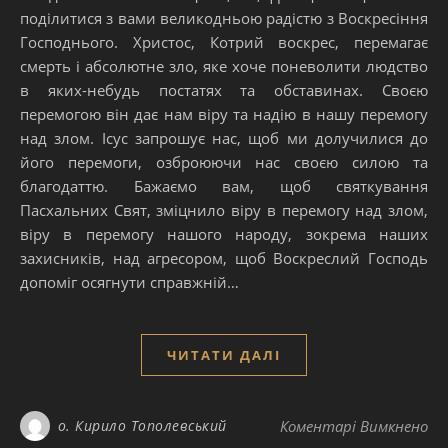
поділитися з вами великодньою радістю з Воскресіння
Господнього. Христос, Котрий воскрес, перемагає
смерть і абсолютне зло, яке хоче поневолити людство
в яких-небудь постатях та обставинах. Своєю
перемогою він дає нам віру та надію в нашу перемогу
над злом. Ісус запрошує нас, щоб ми долучилися до
його перемоги, озброюючи нас своєю силою та
благодаттю. Бажаємо вам, щоб святкування
Пасхальних Свят, зміцнило віру в перемогу над злом,
віру в перемогу нашого народу, зокрема наших
захисників, над агресором, щоб Воскреслий Господь
допоміг осягнути справжній…
ЧИТАТИ ДАЛІ
до
о. Кирило Тополевський
Коментарі Вимкнено