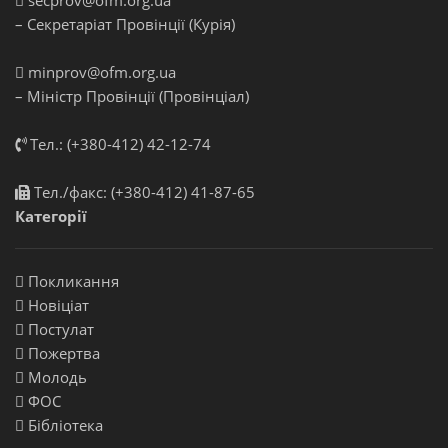
secprov@ofm.org.ua
– Секретаріат Провінції (Курія)
minprov@ofm.org.ua
– Міністр Провінції (Провінціал)
Тел.: (+380-412) 42-12-74
Тел./факс: (+380-412) 41-87-65
Категорії
Покликання
Новіціат
Постулат
Пожертва
Молодь
ФОС
Бібліотека