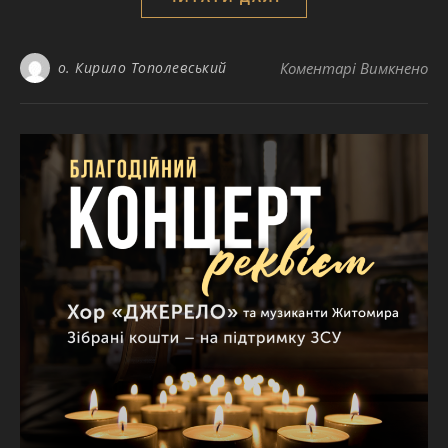
до
о. Кирило Тополевський
Коментарі Вимкнено