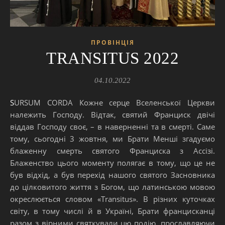
ПРОВІНЦІЯ
TRANSITUS 2022
04.10.2022
SURSUM CORDA Кожне серце Вселенської Церкви
належить Господу. Відтак, святий Франциск двічі
віддав Господу своє, – в наверненні та в смерті. Саме
тому, сьогодні 3 жовтня, ми Брати Менші згадуємо
блаженну смерть святого Франциска з Ассізі.
Блаженство цього моменту полягає в тому, що це не
був відхід, а був перехід нашого святого Засновника
до цілковитого життя з Богом, що латинською мовою
окреслюється словом «Transitus». В різних куточках
світу, в тому числі й в Україні, Брати францисканці
разом з вірними святкували цю подію, прославляючи