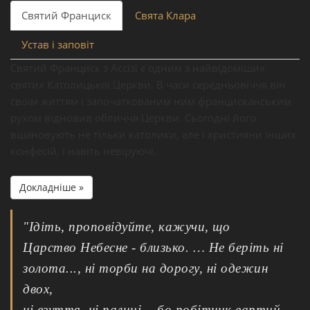
Святий Франциск
Свята Клара
Устав і заповіт
Святий Франциск з Ассізі є одним з найвідоміших
святих Католицької Церкви. В часи середньовіччя він
своїм життям і започаткованим ним францисканським
рухом відновив обличчя Церкви. Сьогодні його
вшановують не тільки католики, але і християни інших
конфесій, і навіть невіруючі.
Докладніше »
"Ідіть, проповідуйте, кажучи, що
Царство Небесне - близько. … Не беріть ні
золота..., ні торби на дорогу, ні одежин
двох,
ні взуття, ні палиці, - бо робітник вартий