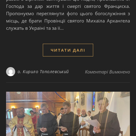
Господа за дар життя і смерті святого Франциска.
Пропонуємо переглянути фото цього богослужіння з
місць, де брати Провінції святого Михаїла Архангела
служать в Україні та за її…
ЧИТАТИ ДАЛІ
до
о. Кирило Тополевський
Коментарі Вимкнено