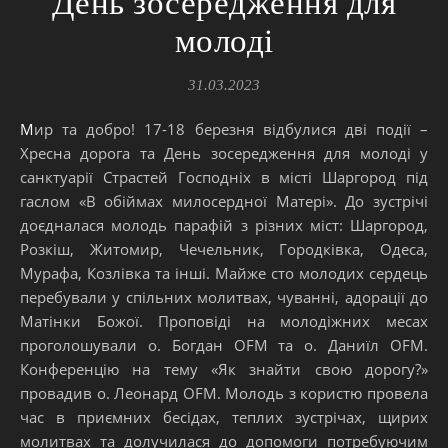
День зосередження для
молоді
31.03.2023
Мир та добро! 17-18 березня відбулися дві події –
Хресна дорога та День зосередження для молоді у
санктуарії Страстей Господніх в місті Шаргород під
гаслом «В обіймах милосердної Матері». До зустрічі
доєдналася молодь парафій з різних міст: Шаргород,
Розкіш, Житомир, Чечельник, Городківка, Одеса,
Мурафа, Козлівка та інші. Майже сто молодих сердець
перебували у спільних молитвах, чуванні, адорації до
Матінки Божої. Проповіді на молодіжних месах
проголошували о. Богдан OFM та о. Даниїл OFM.
Конференцію на тему «Як знайти свою дорогу?»
провадив о. Леонард OFM. Молодь з користю провела
час в приємних бесідах, теплих зустрічах, щирих
молитвах та долучилася до допомоги потребуючим