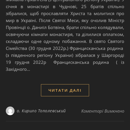
січня в монастирі в Чуднові, 25 братів спільно
зібралися, щоб прославляти Христа та молитися про
мир в Україні. Після Святої Меси, яку очолив Міністр
Провінції о. Даниїл Ботвіна, брати спільно колядували,
освячуючи кімнати монастиря, та ділилися оплатком,
складаючи одне одному побажання. В свято Святого
Сімейства (30 грудня 2022р.) Францисканська родина
(з південного регіону України) зібралася у Шаргороді
19 грудня 2022р Францисканська родина ( із
Західного…
ЧИТАТИ ДАЛІ
до
о. Кирило Тополевський
Коментарі Вимкнено