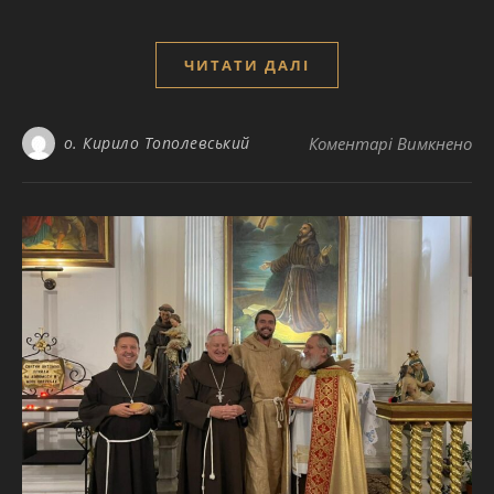
ЧИТАТИ ДАЛІ
до
о. Кирило Тополевський
Коментарі Вимкнено