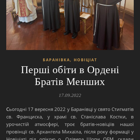
,
БАРАНІВКА
НОВІЦІАТ
Перші обіти в Ордені
Братів Менших
17.09.2022
Сьогодні 17 вересня 2022 у Баранівці у свято Стигматів
св. Франциска, у храмі св. Станіслава Костки, в
урочистій атмосфері, троє братів-новіціїв нашої
провінції св. Архангела Михаїла, після року формації у
Новіціаті під опікою о. Олівера Шопи OFM, склали