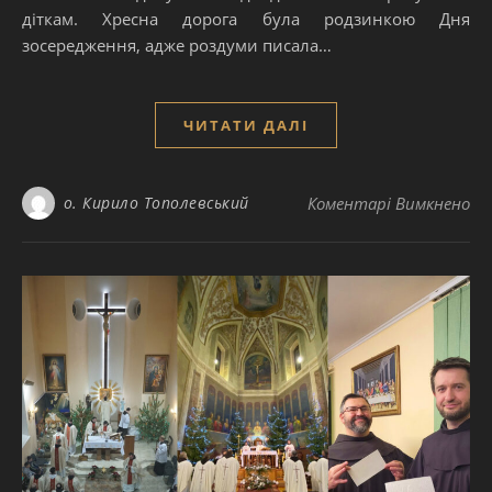
діткам. Хресна дорога була родзинкою Дня
зосередження, адже роздуми писала…
ЧИТАТИ ДАЛІ
до
о. Кирило Тополевський
Коментарі Вимкнено