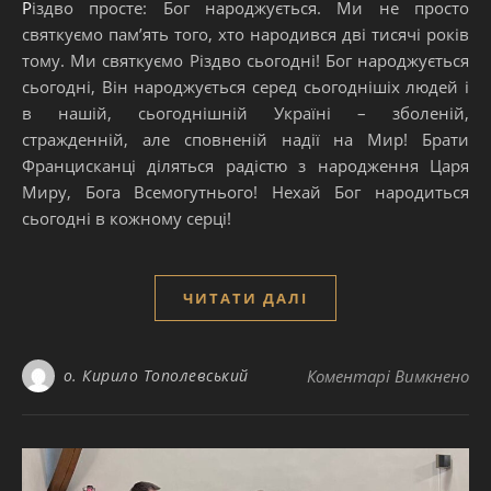
Різдво просте: Бог народжується. Ми не просто
святкуємо пам’ять того, хто народився дві тисячі років
тому. Ми святкуємо Різдво сьогодні! Бог народжується
сьогодні, Він народжується серед сьогоднішіх людей і
в нашій, сьогоднішній Україні – зболеній,
стражденній, але сповненій надії на Мир! Брати
Францисканці діляться радістю з народження Царя
Миру, Бога Всемогутнього! Нехай Бог народиться
сьогодні в кожному серці!
ЧИТАТИ ДАЛІ
до
о. Кирило Тополевський
Коментарі Вимкнено