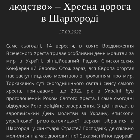
людство» – Хресна дорога
в Шаргороді
17.09.2022
Саме сьогодні, 14 вересня, в свято Воздвиження
Всечесного Хреста триває особливий день молитви за
мир в Україні, зініційований Радою Єпископських
Конференцій Європи. Отож зараз, вся Європа огортає
нас заступницькою молитвою з проханням про мир.
Торкаючись суті сьогоднішнього свята і сенсу самого
хреста, пригадаємо, що 2022 рік в Україні був
проголошений Роком Святого Хреста. І саме сьогодні
відбулося його офіційне завершення. З цієї нагоди, в
європейський День молитви за Україну, єпископи
української римо-католицької церкви зібралися в
Шаргороді у санктуарії Страстей Господніх, де спільно
молилися під час двогодинної Євхаристійної адорації,