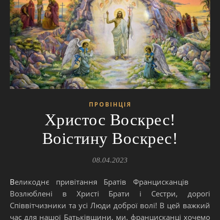
ПРОВІНЦІЯ
Христос Воскрес!
Воістину Воскрес!
08.04.2023
Великоднє привітання Братів Францисканців
Возлюблені в Христі Брати і Сестри, дорогі
Співвітчизники та усі Люди доброї волі! В цей важкий
час для нашої Батьківщини, ми, францисканці хочемо