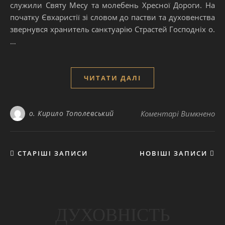
служили Святу Месу та молебень Хресної Дороги. На
початку Євхаристії зі словом до пастви та духовенства
звернувся хранитель санктуарію Страстей Господніх о.
…
ЧИТАТИ ДАЛІ
до
о. Кирило Тополевський
Коментарі Вимкнено
СТАРІШІ ЗАПИСИ
НОВІШІ ЗАПИСИ
ДУХОВНІСТЬ