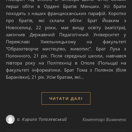
перші обіти в Ордені Братів Менших. Усі брати
походять з наших францисканських парафій. Коротко
про братів, які склали обіти: Брат Йоаким з
Новоселиці, 22 роки, має вищу освіту (магістра),
закінчив Державний Педагогічний Університет у
Переяславі Хмельницькому на факультеті
“Образотворче мистецтво, живопис”. Брат Лука з
Полонного, 21 рік. Після середньої школи, навчався
півтора року на Політехніці в Ополе (Польща) на
факультеті інформатики. Брат Тома з Полянок (біля
Баранівки), 21 рік. Усім братам, які…
ЧИТАТИ ДАЛІ
до
о. Кирило Тополевський
Коментарі Вимкнено